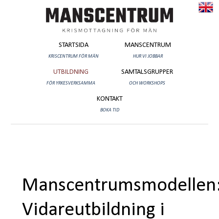
Manscentrum
Kriscentrum
för
män
STARTSIDA
MANSCENTRUM
KRISCENTRUM FÖR MÄN
HUR VI JOBBAR
UTBILDNING
SAMTALSGRUPPER
FÖR YRKESVERKSAMMA
OCH WORKSHOPS
KONTAKT
BOKA TID
Manscentrumsmodellen
Vidareutbildning i