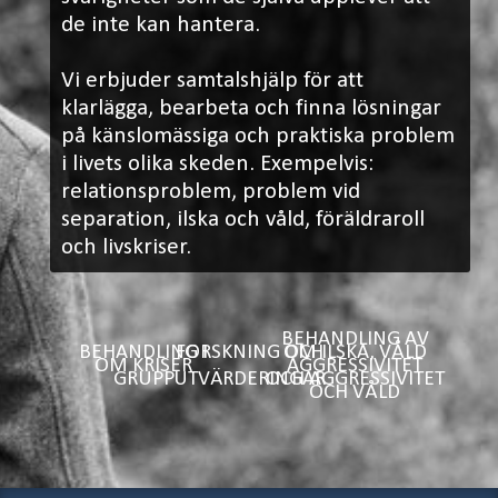
de inte kan hantera.
Vi erbjuder samtalshjälp för att
klarlägga, bearbeta och finna lösningar
på känslomässiga och praktiska problem
i livets olika skeden. Exempelvis:
relationsproblem, problem vid
separation, ilska och våld, föräldraroll
och livskriser.
BEHANDLING AV
BEHANDLING I
FORSKNING OCH
OM ILSKA, VÅLD
OM KRISER
AGGRESSIVITET
GRUPP
UTVÄRDERINGAR
OCH AGGRESSIVITET
OCH VÅLD