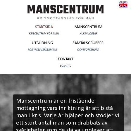
Kriscentrum
för
män
Manscentrum
STARTSIDA
MANSCENTRUM
KRISCENTRUM FÖR MÄN
HUR VI JOBBAR
UTBILDNING
SAMTALSGRUPPER
FÖR YRKESVERKSAMMA
OCH WORKSHOPS
KONTAKT
BOKA TID
Manscentrum är en fristående
mottagning vars inriktning är att bistå
män i kris. Varje år hjälper och stödjer vi
ett stort antal män som drabbats av
svårigheter som de själva upplever att