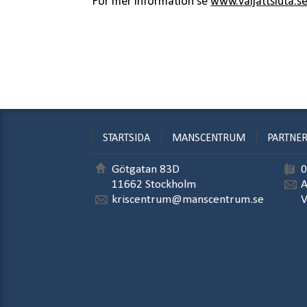
För mer information se
www.valjattsluta.s
STARTSIDA
MANSCENTRUM
PARTNE
Götgatan 83D
0
11662 Stockholm
A
kriscentrum@manscentrum.se
V