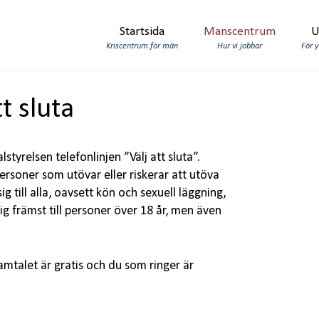
Startsida
Manscentrum
U
Kriscentrum för män
Hur vi jobbar
För 
t sluta
yrelsen telefonlinjen ”Välj att sluta”.
l personer som utövar eller riskerar att utöva
ig till alla, oavsett kön och sexuell läggning,
 sig främst till personer över 18 år, men även
amtalet är gratis och du som ringer är