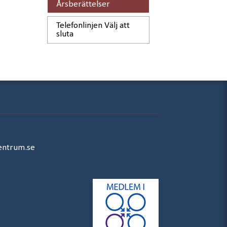
Årsberättelser
Telefonlinjen Välj att
sluta
entrum.se
Rikskriscentrum